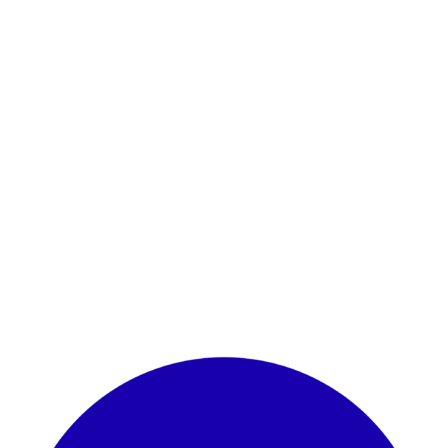
Harga sewa
🔴1 thn 40 jt
🟠2 thn 70 jt
🟢3 thn 100 jt
🔵4 thn 130 jt
🟡5 thn 150 jt